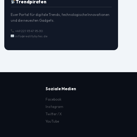
Trendpiraten
Euer Portal für digitale Trends, technologische Innovationen
und die neuesten Gadgets.
+49 221 93 47 95-30
info@realitybytes.de
Soziale Medien
Facebook
Instagram
Twitter / X
YouTube