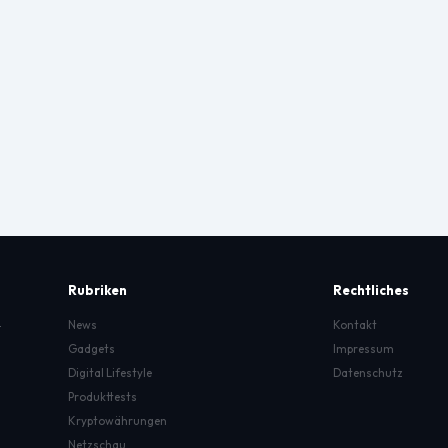
Rubriken
Rechtliches
.
News
Kontakt
Gadgets
Impressum
Digital Lifestyle
Datenschutz
Produkttests
Kryptowährungen
Netzschau