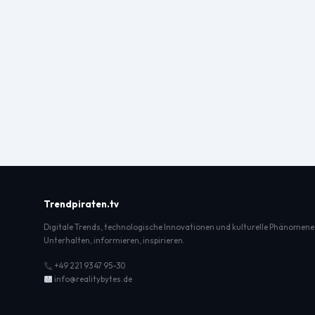
Trendpiraten.tv
Digitale Trends, technologische Innovationen und kulturelle Phänomene
Unterhalten, informieren, inspirieren.
+49 221 93 47 95-30
info@realitybytes.de