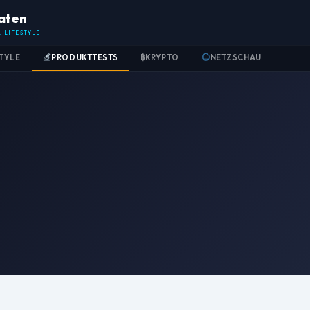
aten
L LIFESTYLE
STYLE
PRODUKTTESTS
₿
KRYPTO
NETZSCHAU