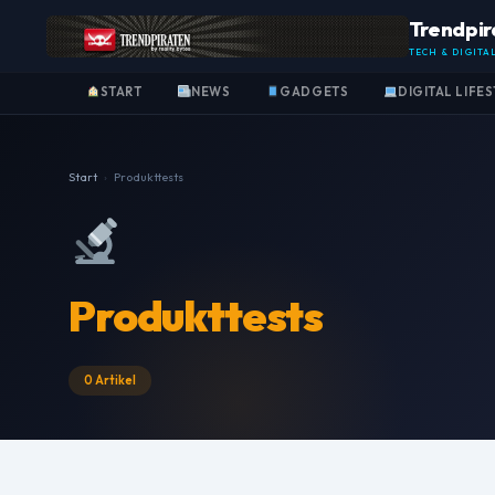
Trendpir
TECH & DIGITA
START
NEWS
GADGETS
DIGITAL LIFE
Start
›
Produkttests
Produkttests
0 Artikel