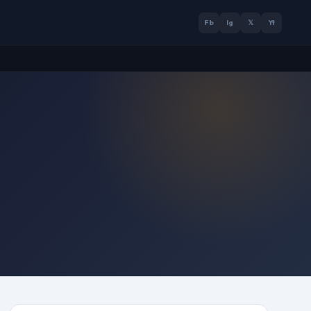
Fb
Ig
𝕏
Yt