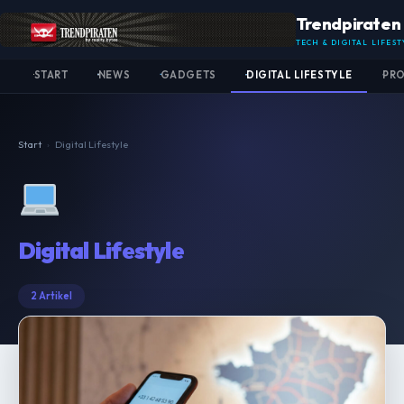
Trendpiraten
TECH & DIGITAL LIFEST
START
NEWS
GADGETS
DIGITAL LIFESTYLE
PR
Start
›
Digital Lifestyle
Digital Lifestyle
2 Artikel