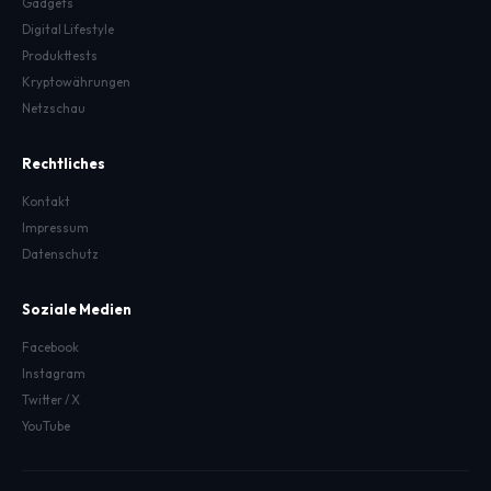
Gadgets
Digital Lifestyle
Produkttests
Kryptowährungen
Netzschau
Rechtliches
Kontakt
Impressum
Datenschutz
Soziale Medien
Facebook
Instagram
Twitter / X
YouTube