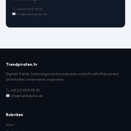
+49 221 93 47 95-30
info@realitybytes.de
Trendpiraten.tv
Digitale Trends, technologische Innovationen und kulturelle Phänomene.
Unterhalten, informieren, inspirieren.
+49 221 93 47 95-30
info@realitybytes.de
Rubriken
News